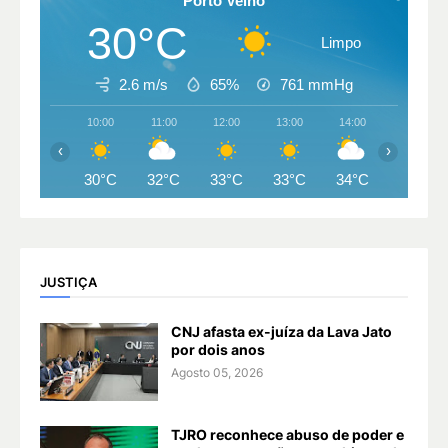
Porto Velho
30°C
Limpo
2.6 m/s
65%
761
mmHg
10:00
11:00
12:00
13:00
14:00
15:00
‹
›
30°C
32°C
33°C
33°C
34°C
34°C
JUSTIÇA
CNJ afasta ex-juíza da Lava Jato
por dois anos
Agosto 05, 2026
TJRO reconhece abuso de poder e