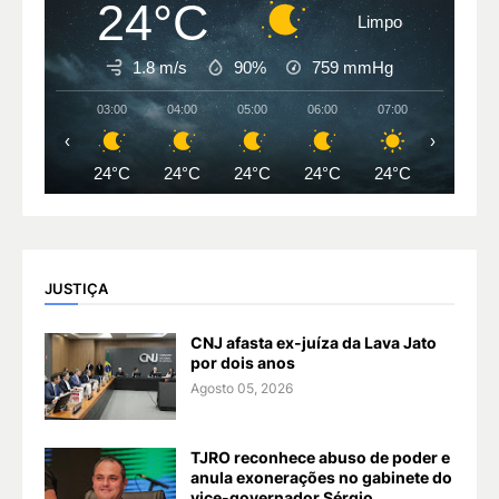
24°C
Limpo
1.8 m/s
90%
759
mmHg
03:00
04:00
05:00
06:00
07:00
08:00
‹
›
24°C
24°C
24°C
24°C
24°C
26°C
JUSTIÇA
CNJ afasta ex-juíza da Lava Jato
por dois anos
Agosto 05, 2026
TJRO reconhece abuso de poder e
anula exonerações no gabinete do
vice-governador Sérgio