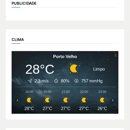
PUBLICIDADE
CLIMA
Porto Velho
28°C
Limpo
2.3 m/s
80%
757
mmHg
19:00
20:00
21:00
22:00
23:00
00:00
‹
›
28°C
27°C
27°C
27°C
26°C
26°C