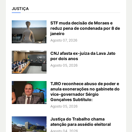
JUSTIÇA
STF muda decisão de Moraes e
reduz pena de condenada por 8 de
janeiro
Agosto 07, 2026
CNJ afasta ex-juíza da Lava Jato
por dois anos
Agosto 05, 2026
TJRO reconhece abuso de poder e
anula exonerações no gabinete do
vice-governador Sérgio
Gonçalves Subtítulo:
Agosto 05, 2026
Justiça do Trabalho chama
atenção para assédio eleitoral
Agosto 04, 2026