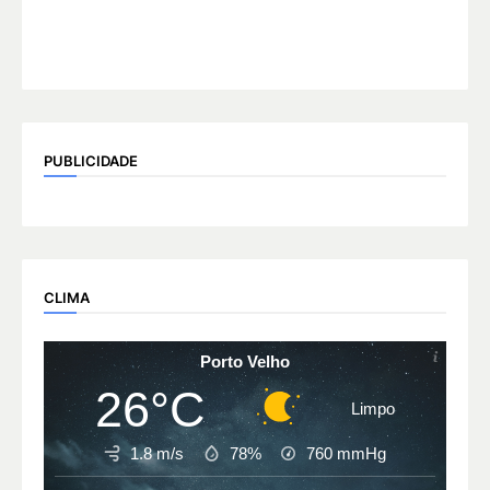
PUBLICIDADE
CLIMA
Porto Velho
26°C
Limpo
1.8 m/s
78%
760
mmHg