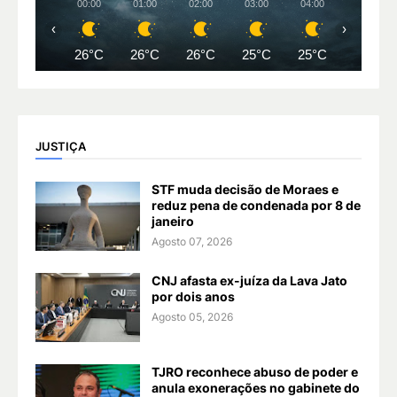
00:00
01:00
02:00
03:00
04:00
05:00
‹
›
26°C
26°C
26°C
25°C
25°C
25°C
JUSTIÇA
STF muda decisão de Moraes e
reduz pena de condenada por 8 de
janeiro
Agosto 07, 2026
CNJ afasta ex-juíza da Lava Jato
por dois anos
Agosto 05, 2026
TJRO reconhece abuso de poder e
anula exonerações no gabinete do