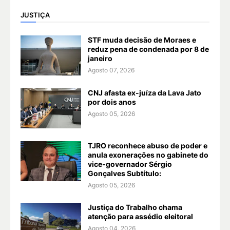
JUSTIÇA
STF muda decisão de Moraes e
reduz pena de condenada por 8 de
janeiro
Agosto 07, 2026
CNJ afasta ex-juíza da Lava Jato
por dois anos
Agosto 05, 2026
TJRO reconhece abuso de poder e
anula exonerações no gabinete do
vice-governador Sérgio
Gonçalves Subtítulo:
Agosto 05, 2026
Justiça do Trabalho chama
atenção para assédio eleitoral
Agosto 04, 2026