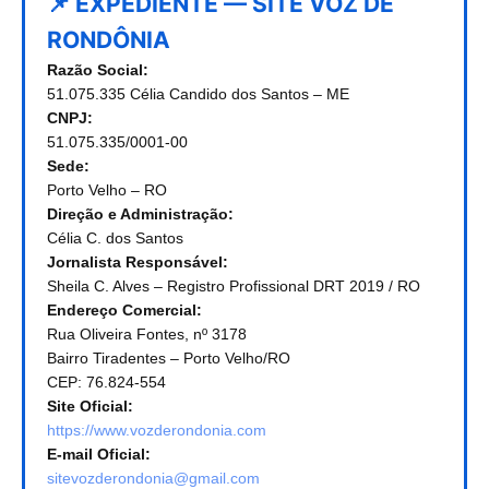
📌 EXPEDIENTE — SITE VOZ DE
RONDÔNIA
Razão Social:
51.075.335 Célia Candido dos Santos – ME
CNPJ:
51.075.335/0001-00
Sede:
Porto Velho – RO
Direção e Administração:
Célia C. dos Santos
Jornalista Responsável:
Sheila C. Alves – Registro Profissional DRT 2019 / RO
Endereço Comercial:
Rua Oliveira Fontes, nº 3178
Bairro Tiradentes – Porto Velho/RO
CEP: 76.824-554
Site Oficial:
https://www.vozderondonia.com
E-mail Oficial:
sitevozderondonia@gmail.com