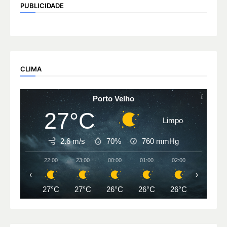
PUBLICIDADE
CLIMA
Porto Velho
27°C
Limpo
2.6 m/s
70%
760
mmHg
22:00
23:00
00:00
01:00
02:00
03:00
‹
›
27°C
27°C
26°C
26°C
26°C
25°C