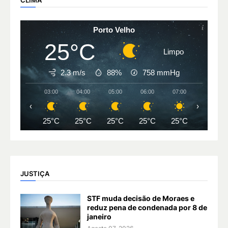
Porto Velho
25°C
Limpo
2.3 m/s
88%
758
mmHg
03:00
04:00
05:00
06:00
07:00
08:00
‹
›
25°C
25°C
25°C
25°C
25°C
27°C
JUSTIÇA
STF muda decisão de Moraes e
reduz pena de condenada por 8 de
janeiro