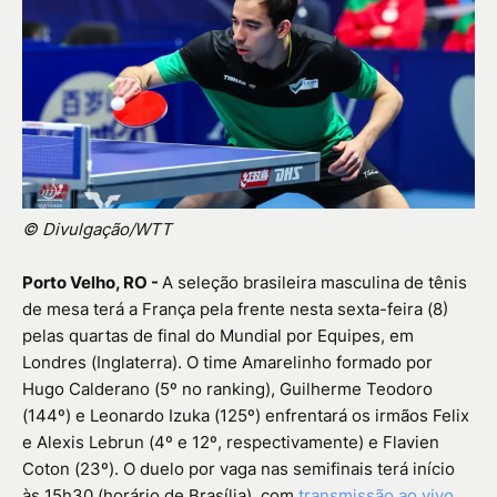
© Divulgação/WTT
Porto Velho, RO -
A seleção brasileira masculina de tênis
de mesa terá a França pela frente nesta sexta-feira (8)
pelas quartas de final do Mundial por Equipes, em
Londres (Inglaterra). O time Amarelinho formado por
Hugo Calderano (5º no ranking), Guilherme Teodoro
(144º) e Leonardo Izuka (125º) enfrentará os irmãos Felix
e Alexis Lebrun (4º e 12º, respectivamente) e Flavien
Coton (23º). O duelo por vaga nas semifinais terá início
às 15h30 (horário de Brasília), com
transmissão ao vivo