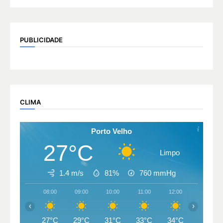
PUBLICIDADE
CLIMA
Porto Velho
27°C
Limpo
1.4 m/s
81%
760
mmHg
08:00
09:00
10:00
11:00
12:00
13:00
‹
›
27°C
29°C
31°C
33°C
34°C
34°C