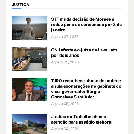
JUSTIÇA
STF muda decisão de Moraes e
reduz pena de condenada por 8 de
janeiro
Agosto 07, 2026
CNJ afasta ex-juíza da Lava Jato
por dois anos
Agosto 05, 2026
TJRO reconhece abuso de poder e
anula exonerações no gabinete do
vice-governador Sérgio
Gonçalves Subtítulo:
Agosto 05, 2026
Justiça do Trabalho chama
atenção para assédio eleitoral
Agosto 04, 2026