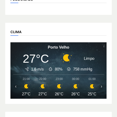
CLIMA
Porto Velho
27°C
Limpo
1.6 m/s
80%
758
mmHg
21:00
22:00
23:00
00:00
01:00
02:00
‹
›
27°C
27°C
26°C
26°C
25°C
25°C