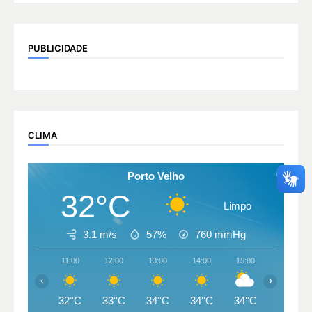
PUBLICIDADE
CLIMA
Porto Velho
32°C
Limpo
3.1 m/s
57%
760
mmHg
11:00
12:00
13:00
14:00
15:00
16:00
‹
›
32°C
33°C
34°C
34°C
34°C
34°C