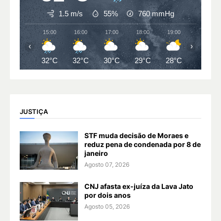
1.5 m/s
55%
760
mmHg
15:00
16:00
17:00
18:00
19:00
20:00
‹
›
32°C
32°C
30°C
29°C
28°C
27°C
JUSTIÇA
STF muda decisão de Moraes e
reduz pena de condenada por 8 de
janeiro
Agosto 07, 2026
CNJ afasta ex-juíza da Lava Jato
por dois anos
Agosto 05, 2026