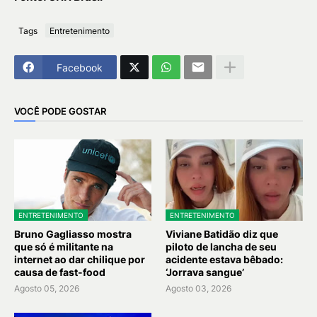
Tags
Entretenimento
Facebook
VOCÊ PODE GOSTAR
ENTRETENIMENTO
ENTRETENIMENTO
Bruno Gagliasso mostra
Viviane Batidão diz que
que só é militante na
piloto de lancha de seu
internet ao dar chilique por
acidente estava bêbado:
causa de fast-food
‘Jorrava sangue’
Agosto 05, 2026
Agosto 03, 2026