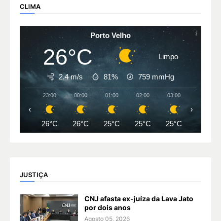
CLIMA
Porto Velho
26°C
Limpo
2.4 m/s
81%
759
mmHg
23:00
00:00
01:00
02:00
03:00
04:00
‹
›
26°C
26°C
25°C
25°C
25°C
25°C
JUSTIÇA
CNJ afasta ex-juíza da Lava Jato
por dois anos
Agosto 05, 2026