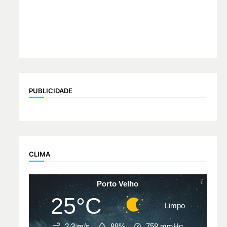
PUBLICIDADE
CLIMA
Porto Velho
25°C
Limpo
2.3 m/s
88%
758
mmHg