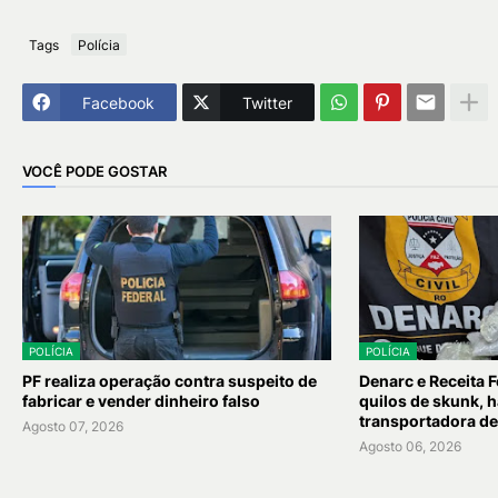
Tags
Polícia
Facebook
Twitter
VOCÊ PODE GOSTAR
POLÍCIA
POLÍCIA
PF realiza operação contra suspeito de
Denarc e Receita 
fabricar e vender dinheiro falso
quilos de skunk, h
transportadora de
Agosto 07, 2026
Agosto 06, 2026