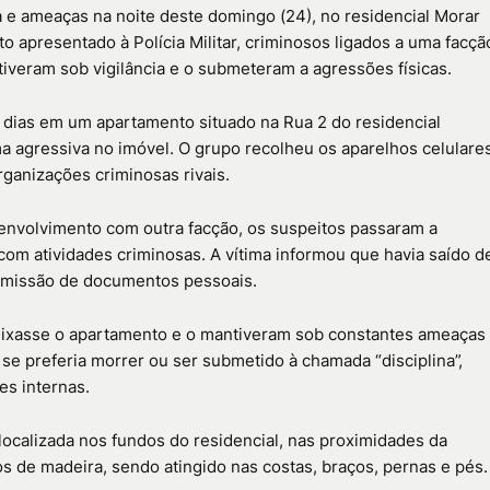
 e ameaças na noite deste domingo (24), no residencial Morar
to apresentado à Polícia Militar, criminosos ligados a uma facçã
veram sob vigilância e o submeteram a agressões físicas.
z dias em um apartamento situado na Rua 2 do residencial
a agressiva no imóvel. O grupo recolheu os aparelhos celulare
rganizações criminosas rivais.
envolvimento com outra facção, os suspeitos passaram a
om atividades criminosas. A vítima informou que havia saído d
 emissão de documentos pessoais.
deixasse o apartamento e o mantiveram sob constantes ameaças
e preferia morrer ou ser submetido à chamada “disciplina”,
es internas.
ocalizada nos fundos do residencial, nas proximidades da
s de madeira, sendo atingido nas costas, braços, pernas e pés.