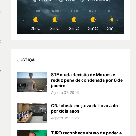
o
03:00
04:00
05:00
06:00
07:00
08:00
‹
›
25°C
25°C
25°C
25°C
25°C
27°
s
JUSTIÇA
e
STF muda decisão de Moraes e
reduz pena de condenada por 8 de
janeiro
Agosto 07, 2026
CNJ afasta ex-juíza da Lava Jato
por dois anos
Agosto 05, 2026
TJRO reconhece abuso de poder e