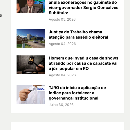
anula exonerações no gabinete do
vice-governador Sérgio Gonçalves
Subtítulo:
a
Agosto 05, 2026
Justiça do Trabalho chama
atenção para assédio eleitoral
Agosto 04, 2026
Homem que invadiu casa de shows
atirando por causa de capacete vai
a júri popular em RO
Agosto 04, 2026
s
TJRO dá início à aplicação de
índice para fortalecer a
governança institucional
Julho 30, 2026