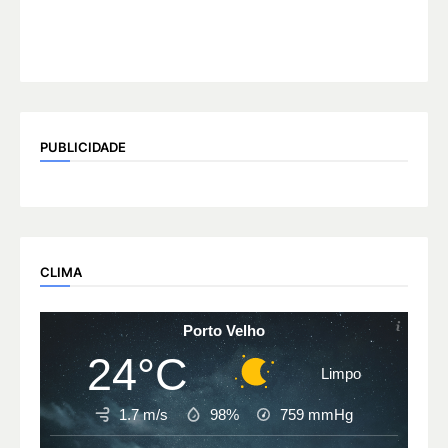
PUBLICIDADE
CLIMA
Porto Velho
24°C
Limpo
1.7 m/s
98%
759
mmHg