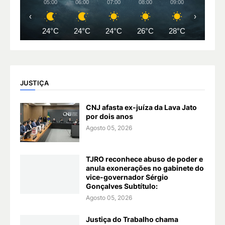
05:00
06:00
07:00
08:00
09:00
10:00
‹
›
24°C
24°C
24°C
26°C
28°C
30°C
JUSTIÇA
CNJ afasta ex-juíza da Lava Jato
por dois anos
Agosto 05, 2026
TJRO reconhece abuso de poder e
anula exonerações no gabinete do
vice-governador Sérgio
Gonçalves Subtítulo:
Agosto 05, 2026
Justiça do Trabalho chama