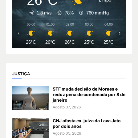
26°C
1.8 m/s
78%
760
mmHg
00:00
01:00
02:00
03:00
04:00
05:00
‹
›
26°C
26°C
26°C
25°C
25°C
25°C
JUSTIÇA
STF muda decisão de Moraes e
reduz pena de condenada por 8 de
janeiro
Agosto 07, 2026
CNJ afasta ex-juíza da Lava Jato
por dois anos
Agosto 05, 2026