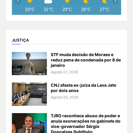
‹
›
33°C
31°C
29°C
28°C
27°C
27°C
JUSTIÇA
STF muda decisão de Moraes e
reduz pena de condenada por 8 de
janeiro
Agosto 07, 2026
CNJ afasta ex-juíza da Lava Jato
por dois anos
Agosto 05, 2026
TJRO reconhece abuso de poder e
anula exonerações no gabinete do
vice-governador Sérgio
Gonçalves Subtítulo: