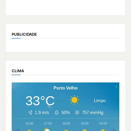
PUBLICIDADE
CLIMA
Porto Velho
33°C
Limpo
1.9 m/s
50%
757
mmHg
16:00
17:00
18:00
19:00
20:00
21:00