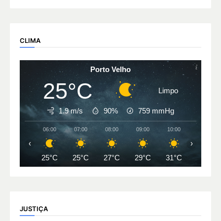
CLIMA
Porto Velho
25°C
Limpo
1.9 m/s
90%
759
mmHg
06:00
07:00
08:00
09:00
10:00
11:00
‹
›
25°C
25°C
27°C
29°C
31°C
33°C
JUSTIÇA