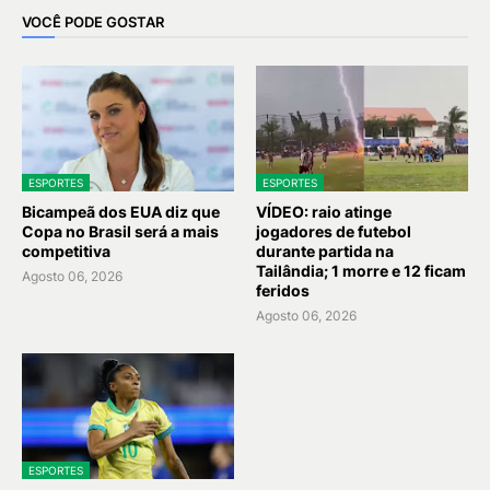
VOCÊ PODE GOSTAR
ESPORTES
ESPORTES
Bicampeã dos EUA diz que
VÍDEO: raio atinge
Copa no Brasil será a mais
jogadores de futebol
competitiva
durante partida na
Tailândia; 1 morre e 12 ficam
Agosto 06, 2026
feridos
Agosto 06, 2026
ESPORTES