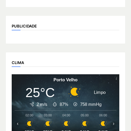
PUBLICIDADE
CLIMA
Porto Velho
25°C
Limpo
2 m/s
87%
758
mmHg
02:00
03:00
04:00
05:00
06:00
07:00
‹
›