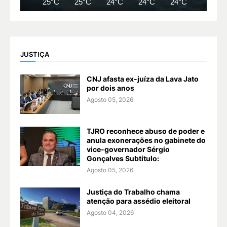
25°C
25°C
24°C
24°C
24°C
24°C
JUSTIÇA
CNJ afasta ex-juíza da Lava Jato
por dois anos
Agosto 05, 2026
TJRO reconhece abuso de poder e
anula exonerações no gabinete do
vice-governador Sérgio
Gonçalves Subtítulo:
Agosto 05, 2026
Justiça do Trabalho chama
atenção para assédio eleitoral
Agosto 04, 2026