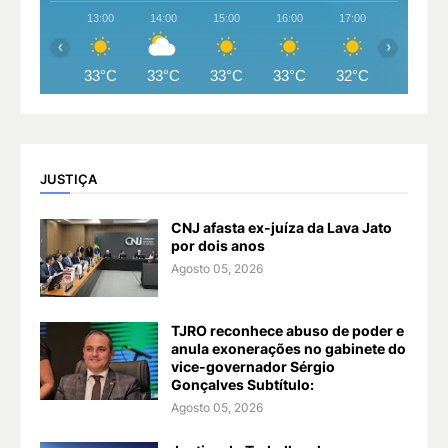
13:00
14:00
15:00
16:00
17:00
18:00
‹
›
33°C
33°C
33°C
33°C
32°C
30°C
JUSTIÇA
CNJ afasta ex-juíza da Lava Jato
por dois anos
Agosto 05, 2026
TJRO reconhece abuso de poder e
anula exonerações no gabinete do
vice-governador Sérgio
Gonçalves Subtítulo:
Agosto 05, 2026