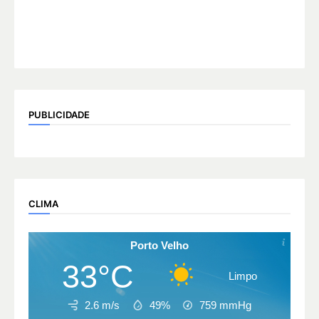
PUBLICIDADE
CLIMA
Porto Velho
33°C
Limpo
2.6 m/s
49%
759
mmHg