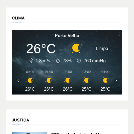
CLIMA
Porto Velho
26°C
Limpo
1.8 m/s
78%
760
mmHg
00:00
01:00
02:00
03:00
04:00
05:00
‹
›
26°C
26°C
26°C
25°C
25°C
25°C
JUSTIÇA