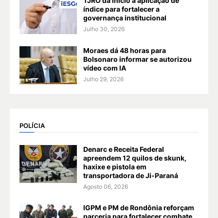
TJRO dá início à aplicação de
índice para fortalecer a
governança institucional
Julho 30, 2026
Moraes dá 48 horas para
Bolsonaro informar se autorizou
vídeo com IA
Julho 29, 2026
POLÍCIA
Denarc e Receita Federal
apreendem 12 quilos de skunk,
haxixe e pistola em
transportadora de Ji-Paraná
Agosto 06, 2026
IGPM e PM de Rondônia reforçam
parceria para fortalecer combate