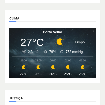
CLIMA
Porto Velho
27°C
Limpo
2.3 m/s
79%
758
mmHg
22:00
23:00
00:00
01:00
02:00
03:00
‹
›
27°C
26°C
26°C
25°C
25°C
25°C
JUSTIÇA