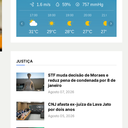
1.6 m/s
59%
757
mmHg
17:00
18:00
19:00
20:00
21:00
22:00
‹
›
31°C
29°C
28°C
27°C
27°C
27°
JUSTIÇA
STF muda decisão de Moraes e
reduz pena de condenada por 8 de
janeiro
Agosto 07, 2026
CNJ afasta ex-juíza da Lava Jato
por dois anos
Agosto 05, 2026