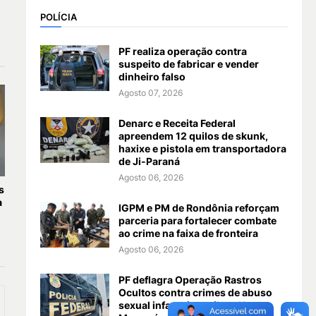
POLÍCIA
PF realiza operação contra
suspeito de fabricar e vender
dinheiro falso
Agosto 07, 2026
Denarc e Receita Federal
apreendem 12 quilos de skunk,
haxixe e pistola em transportadora
de Ji-Paraná
Agosto 06, 2026
s
a
IGPM e PM de Rondônia reforçam
parceria para fortalecer combate
ao crime na faixa de fronteira
Agosto 06, 2026
PF deflagra Operação Rastros
Ocultos contra crimes de abuso
sexual infantojuvenil em Nova