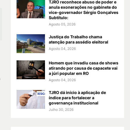
TJRO reconhece abuso de poder e
anula exonerações no gabinete do
vice-governador Sérgio Gonçalves
Subtítulo:
Agosto 05, 2026
Justiça do Trabalho chama
atenção para assédio eleitoral
Agosto 04, 2026
Homem que invadiu casa de shows
atirando por causa de capacete vai
a júri popular em RO
a
Agosto 04, 2026
TJRO dá início à aplicação de
índice para fortalecer a
governança institucional
Julho 30, 2026