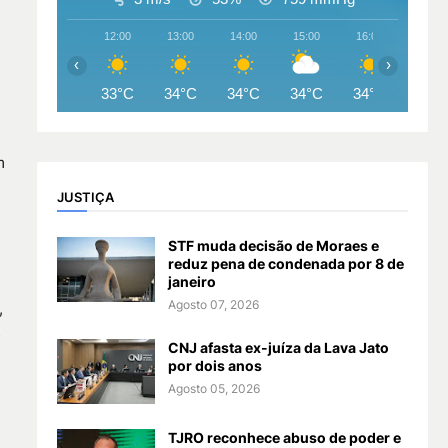
12:00
13:00
14:00
15:00
16:00
17:00
‹
›
33°C
34°C
34°C
34°C
34°C
33°
m
JUSTIÇA
STF muda decisão de Moraes e
reduz pena de condenada por 8 de
janeiro
Agosto 07, 2026
,
s
CNJ afasta ex-juíza da Lava Jato
por dois anos
Agosto 05, 2026
TJRO reconhece abuso de poder e