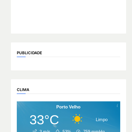
PUBLICIDADE
CLIMA
Porto Velho
33°C
Limpo
3 m/s
53%
759
mmHg