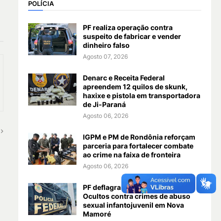
POLÍCIA
PF realiza operação contra
suspeito de fabricar e vender
dinheiro falso
Agosto 07, 2026
Denarc e Receita Federal
apreendem 12 quilos de skunk,
haxixe e pistola em transportadora
de Ji-Paraná
Agosto 06, 2026
IGPM e PM de Rondônia reforçam
parceria para fortalecer combate
ao crime na faixa de fronteira
Agosto 06, 2026
PF deflagra Operação Rastros
Ocultos contra crimes de abuso
sexual infantojuvenil em Nova
Mamoré