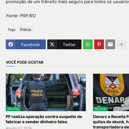
promoção de um trânsito mais seguro para todos os usuários
Fonte: PRF/RO
Tags
Polícia
Facebook
Twitter
VOCÊ PODE GOSTAR
POLÍCIA
POLÍCIA
PF realiza operação contra suspeito de
Denarc e Receita 
fabricar e vender dinheiro falso
quilos de skunk, h
transportadora de
Agosto 07, 2026