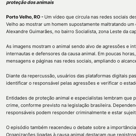
proteção dos animais
Porto Velho, RO -
Um vídeo que circula nas redes sociais d
Velho ao mostrar um homem supostamente maltratando um cac
Alexandre Guimarães, no bairro Socialista, zona Leste da capi
As imagens mostram o animal sendo alvo de agressões e in
internautas e defensores da causa animal. Em poucas horas
mensagens e páginas nas redes sociais, ampliando o alcanc
Diante da repercussão, usuários das plataformas digitais p
identificar o responsável pelas agressões e verificar o est
Entidades de proteção animal e especialistas lembram que p
crime, conforme previsto na legislação brasileira. Dependen
responsáveis podem responder criminalmente e estar sujeito
O episódio também reacendeu o debate sobre a importância 
Organizações ligadas à causa animal destacam que registros