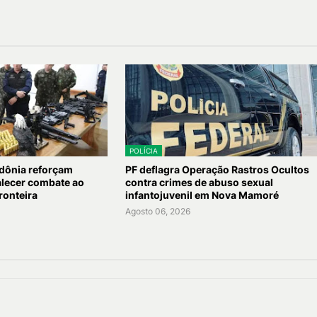
POLÍCIA
dônia reforçam
PF deflagra Operação Rastros Ocultos
talecer combate ao
contra crimes de abuso sexual
ronteira
infantojuvenil em Nova Mamoré
Agosto 06, 2026