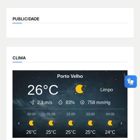
PUBLICIDADE
CLIMA
Porto Velho
26°C
Limpo
2.1 m/s
83%
758
mmHg
00:00
01:00
02:00
03:00
04:00
05:00
‹
›
26°C
25°C
25°C
25°C
24°C
24°C