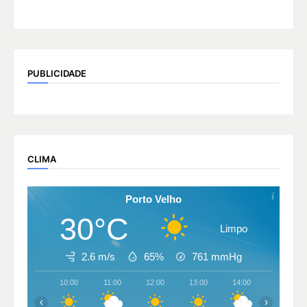
PUBLICIDADE
CLIMA
Porto Velho
30°C
Limpo
2.6 m/s
65%
761
mmHg
10:00
11:00
12:00
13:00
14:00
15:00
‹
›