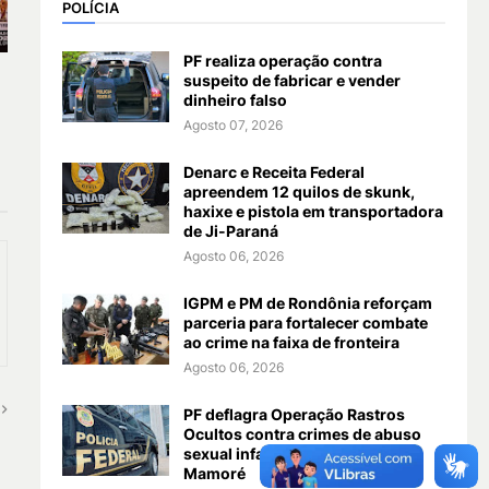
POLÍCIA
PF realiza operação contra
suspeito de fabricar e vender
dinheiro falso
Agosto 07, 2026
Denarc e Receita Federal
apreendem 12 quilos de skunk,
haxixe e pistola em transportadora
de Ji-Paraná
Agosto 06, 2026
IGPM e PM de Rondônia reforçam
parceria para fortalecer combate
ao crime na faixa de fronteira
Agosto 06, 2026
PF deflagra Operação Rastros
Ocultos contra crimes de abuso
sexual infantojuvenil em Nova
Mamoré