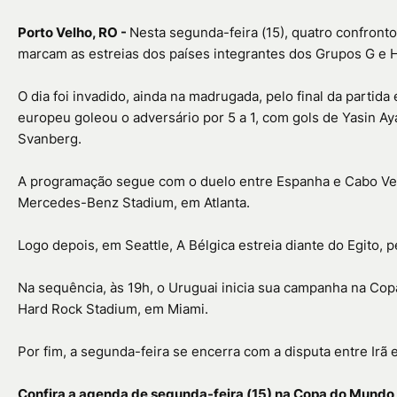
Porto Velho, RO -
Nesta segunda-feira (15), quatro confront
marcam as estreias dos países integrantes dos Grupos G e H
O dia foi invadido, ainda na madrugada, pelo final da partid
europeu goleou o adversário por 5 a 1, com gols de Yasin Aya
Svanberg.
A programação segue com o duelo entre Espanha e Cabo Verde
Mercedes-Benz Stadium, em Atlanta.
Logo depois, em Seattle, A Bélgica estreia diante do Egito, p
Na sequência, às 19h, o Uruguai inicia sua campanha na Cop
Hard Rock Stadium, em Miami.
Por fim, a segunda-feira se encerra com a disputa entre Irã
Confira a agenda de segunda-feira (15) na Copa do Mundo