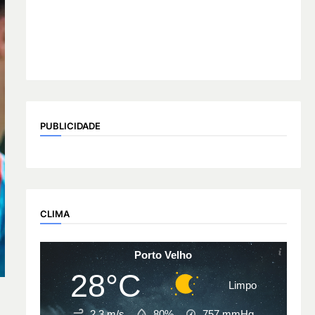
PUBLICIDADE
CLIMA
Porto Velho
28°C
Limpo
2.3 m/s
80%
757
mmHg