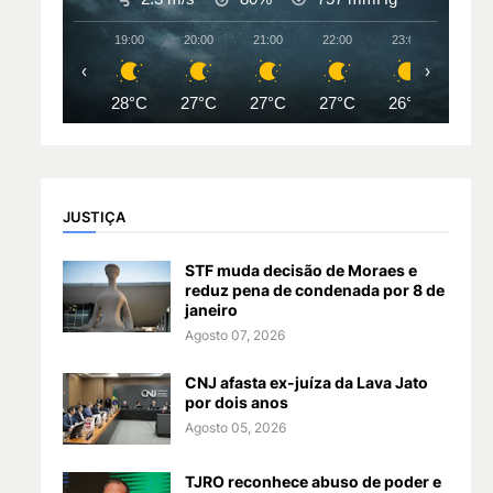
19:00
20:00
21:00
22:00
23:00
00:00
‹
›
28°C
27°C
27°C
27°C
26°C
26°
JUSTIÇA
STF muda decisão de Moraes e
reduz pena de condenada por 8 de
janeiro
Agosto 07, 2026
CNJ afasta ex-juíza da Lava Jato
por dois anos
Agosto 05, 2026
TJRO reconhece abuso de poder e