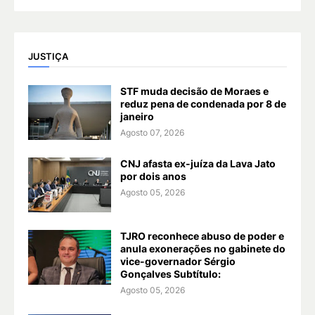
JUSTIÇA
STF muda decisão de Moraes e
reduz pena de condenada por 8 de
janeiro
Agosto 07, 2026
CNJ afasta ex-juíza da Lava Jato
por dois anos
Agosto 05, 2026
TJRO reconhece abuso de poder e
anula exonerações no gabinete do
vice-governador Sérgio
Gonçalves Subtítulo:
Agosto 05, 2026