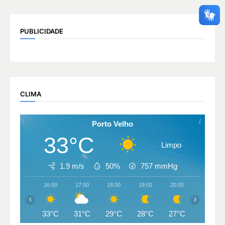
PUBLICIDADE
CLIMA
Porto Velho
33°C
Limpo
1.9 m/s
50%
757
mmHg
16:00
17:00
18:00
19:00
20:00
21:00
‹
›
33°C
31°C
29°C
28°C
27°C
27°C