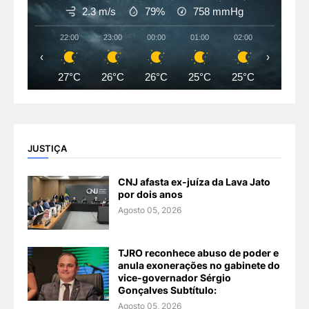
2.3 m/s
79%
758
mmHg
22:00
23:00
00:00
01:00
02:00
03:00
‹
›
27°C
26°C
26°C
25°C
25°C
25°C
JUSTIÇA
CNJ afasta ex-juíza da Lava Jato
por dois anos
Agosto 05, 2026
TJRO reconhece abuso de poder e
anula exonerações no gabinete do
vice-governador Sérgio
Gonçalves Subtítulo:
Agosto 05, 2026