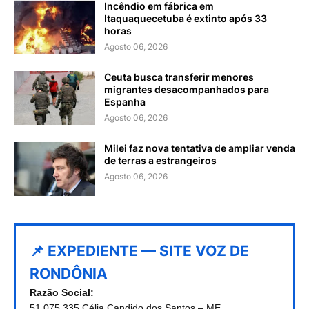
Incêndio em fábrica em
Itaquaquecetuba é extinto após 33
horas
Agosto 06, 2026
Ceuta busca transferir menores
migrantes desacompanhados para
Espanha
Agosto 06, 2026
Milei faz nova tentativa de ampliar venda
de terras a estrangeiros
Agosto 06, 2026
📌 EXPEDIENTE — SITE VOZ DE
RONDÔNIA
Razão Social:
51.075.335 Célia Candido dos Santos – ME