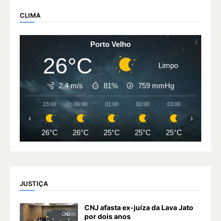
CLIMA
Porto Velho
26°C
Limpo
2.4 m/s
81%
759
mmHg
23:00
00:00
01:00
02:00
03:00
04:00
‹
›
26°C
26°C
25°C
25°C
25°C
25°C
JUSTIÇA
CNJ afasta ex-juíza da Lava Jato
por dois anos