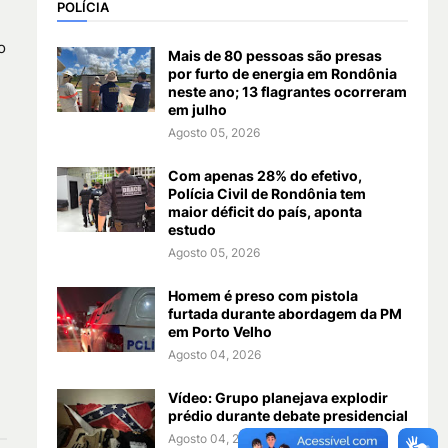
POLÍCIA
o
Mais de 80 pessoas são presas
por furto de energia em Rondônia
neste ano; 13 flagrantes ocorreram
em julho
Agosto 05, 2026
Com apenas 28% do efetivo,
Polícia Civil de Rondônia tem
maior déficit do país, aponta
estudo
Agosto 05, 2026
Homem é preso com pistola
furtada durante abordagem da PM
em Porto Velho
Agosto 04, 2026
Vídeo: Grupo planejava explodir
prédio durante debate presidencial
Agosto 04, 2026