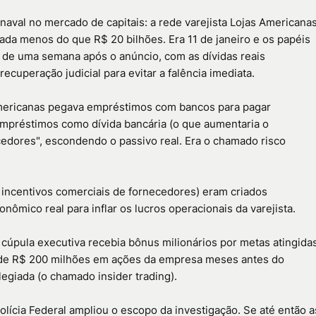
val no mercado de capitais: a rede varejista Lojas Americana
nada menos do que R$ 20 bilhões. Era 11 de janeiro e os papéis
de uma semana após o anúncio, com as dívidas reais
cuperação judicial para evitar a falência imediata.
a Americanas pegava empréstimos com bancos para pagar
mpréstimos como dívida bancária (o que aumentaria o
ecedores", escondendo o passivo real. Era o chamado risco
incentivos comerciais de fornecedores) eram criados
nômico real para inflar os lucros operacionais da varejista.
cúpula executiva recebia bônus milionários por metas atingida
s de R$ 200 milhões em ações da empresa meses antes do
legiada (o chamado insider trading).
lícia Federal ampliou o escopo da investigação. Se até então a