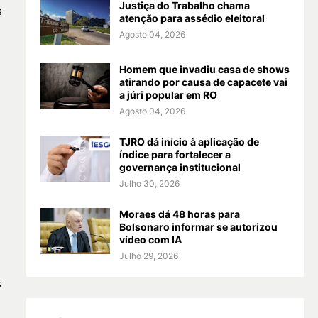
Justiça do Trabalho chama
s
atenção para assédio eleitoral
Agosto 04, 2026
Homem que invadiu casa de shows
atirando por causa de capacete vai
a júri popular em RO
Agosto 04, 2026
TJRO dá início à aplicação de
índice para fortalecer a
governança institucional
Julho 30, 2026
Moraes dá 48 horas para
Bolsonaro informar se autorizou
vídeo com IA
Julho 29, 2026
s