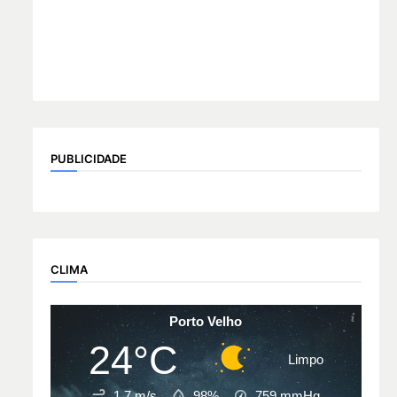
PUBLICIDADE
CLIMA
Porto Velho
24°C
Limpo
1.7 m/s
98%
759
mmHg