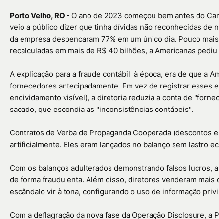
Porto Velho, RO -
O ano de 2023 começou bem antes do Carna
veio a público dizer que tinha dívidas não reconhecidas de 
da empresa despencaram 77% em um único dia. Pouco mais 
recalculadas em mais de R$ 40 bilhões, a Americanas pediu re
A explicação para a fraude contábil, à época, era de que 
fornecedores antecipadamente. Em vez de registrar esses e
endividamento visível), a diretoria reduzia a conta de "forn
sacado, que escondia as "inconsistências contábeis".
Contratos de Verba de Propaganda Cooperada (descontos e 
artificialmente. Eles eram lançados no balanço sem lastro eco
Com os balanços adulterados demonstrando falsos lucros, a 
de forma fraudulenta. Além disso, diretores venderam mai
escândalo vir à tona, configurando o uso de informação privi
Com a deflagração da nova fase da Operação Disclosure, a Po