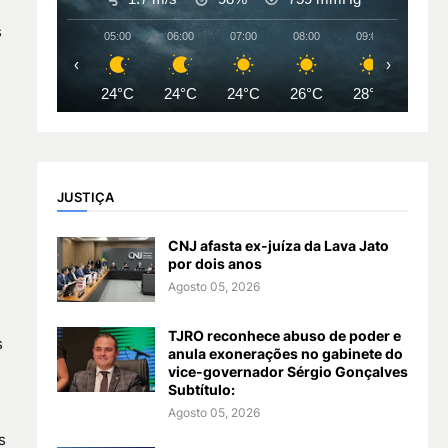
s
05:00
06:00
07:00
08:00
09:00
10:00
‹
›
24°C
24°C
24°C
26°C
28°C
30°
JUSTIÇA
CNJ afasta ex-juíza da Lava Jato
por dois anos
Agosto 05, 2026
TJRO reconhece abuso de poder e
s
anula exonerações no gabinete do
vice-governador Sérgio Gonçalves
Subtítulo:
Agosto 05, 2026
s