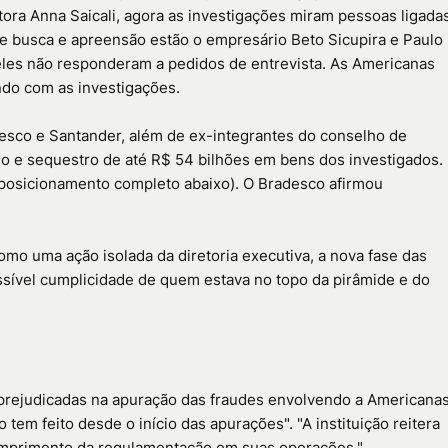
tora Anna Saicali, agora as investigações miram pessoas ligada
de busca e apreensão estão o empresário Beto Sicupira e Paulo
eles não responderam a pedidos de entrevista. As Americanas
ndo com as investigações.
esco e Santander, além de ex-integrantes do conselho de
io e sequestro de até R$ 54 bilhões em bens dos investigados.
 posicionamento completo abaixo). O Bradesco afirmou
como uma ação isolada da diretoria executiva, a nova fase das
ssível cumplicidade de quem estava no topo da pirâmide e do
 prejudicadas na apuração das fraudes envolvendo a Americana
m feito desde o início das apurações". "A instituição reitera
cumprimento da regulamentação em suas operações."