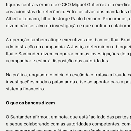
figuras centrais eram o ex-CEO Miguel Gutierrez e a ex-dire
aos acionistas de referência. Entre os alvos dos mandados 
Alberto Lemann, filho de Jorge Paulo Lemann. Procurados, 
dizem não ser alvo da investigação e que continua colabora
A operação também atinge executivos dos bancos Itaú, Brad
administração da companhia. A Justiça determinou o bloque
Itaú e Santander dizem cooperar com as investigações (leia
acompanhar e estar à disposição das autoridades.
Na prática, enquanto o início do escândalo tratava a fraude 
investigações muda o patamar da crise ao apontar para a po
sistema financeiro.
O que os bancos dizem
O Santander afirmou, em nota, que está "ao lado das partes
e segue colaborando com as autoridades competentes, como te
seu compromisso com a ética, a transparência e o estrito 