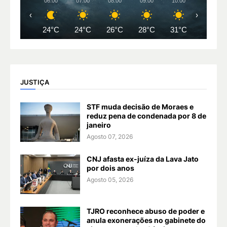
06:00
07:00
08:00
09:00
10:00
11:00
‹
›
24°C
24°C
26°C
28°C
31°C
32°C
JUSTIÇA
STF muda decisão de Moraes e
reduz pena de condenada por 8 de
janeiro
Agosto 07, 2026
CNJ afasta ex-juíza da Lava Jato
por dois anos
Agosto 05, 2026
TJRO reconhece abuso de poder e
anula exonerações no gabinete do