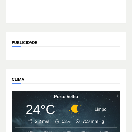
PUBLICIDADE
CLIMA
Porto Velho
24°C
Limpo
2.2 m/s
93%
759
mmHg