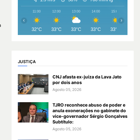
11:00
12:00
13:00
14:00
15:00
16:00
‹
›
a
32°C
33°C
33°C
33°C
33°C
33°
JUSTIÇA
CNJ afasta ex-juíza da Lava Jato
por dois anos
Agosto 05, 2026
TJRO reconhece abuso de poder e
anula exonerações no gabinete do
vice-governador Sérgio Gonçalves
Subtítulo:
Agosto 05, 2026