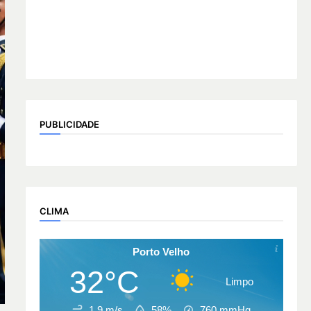
PUBLICIDADE
CLIMA
Porto Velho
32°C
Limpo
1.9 m/s
58%
760
mmHg