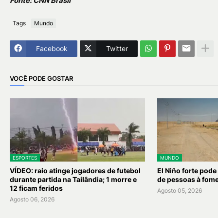
Fonte: CNN Brasil
Tags
Mundo
Facebook
Twitter
VOCÊ PODE GOSTAR
ESPORTES
MUNDO
VÍDEO: raio atinge jogadores de futebol
El Niño forte pode
durante partida na Tailândia; 1 morre e
de pessoas à fom
12 ficam feridos
Agosto 05, 2026
Agosto 06, 2026