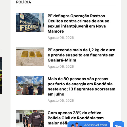
POLÍCIA
PF deflagra Operação Rastros
Ocultos contra crimes de abuso
sexual infantojuvenil em Nova
Mamoré
Agosto 06, 2026
PF apreende mais de 1,2 kg de ouro
e prende suspeito em flagrante em
Guajará-Mirim
Agosto 06, 2026
Mais de 80 pessoas são presas
por furto de energia em Rondônia
neste ano; 13 flagrantes ocorreram
em julho
Agosto 05, 2026
Com apenas 28% do efetivo,
Polícia Civil de Rondônia tem
maior déficit do país, aponta