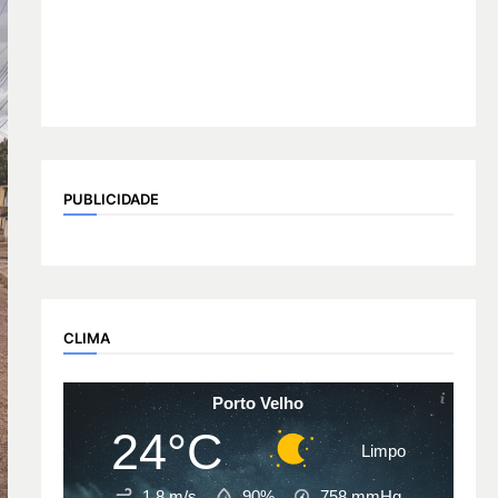
PUBLICIDADE
CLIMA
Porto Velho
24°C
Limpo
1.8 m/s
90%
758
mmHg