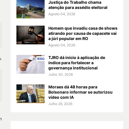
Justiça do Trabalho chama
atenção para assédio eleitoral
Agosto 04, 2026
Homem que invadiu casa de shows
atirando por causa de capacete vai
a júri popular em RO
Agosto 04, 2026
TJRO dá início à aplicação de
.
índice para fortalecer a
governança institucional
Julho 30, 2026
Moraes dá 48 horas para
Bolsonaro informar se autorizou
vídeo com IA
Julho 29, 2026
m