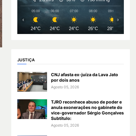
05:00
06:00
07:00
08:00
09:00
10:00
‹
›
24°C
24°C
24°C
26°C
28°C
31°
JUSTIÇA
CNJ afasta ex-juíza da Lava Jato
por dois anos
Agosto 05, 2026
TJRO reconhece abuso de poder e
anula exonerações no gabinete do
vice-governador Sérgio Gonçalves
Subtítulo:
Agosto 05, 2026