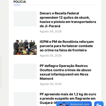
POLÍCIA
Denarc e Receita Federal
apreendem 12 quilos de skunk,
haxixe e pistola em transportadora
de Ji-Paraná
Agosto 06, 2026
IGPM e PM de Rondônia reforçam
parceria para fortalecer combate
ao crime na faixa de fronteira
Agosto 06, 2026
PF deflagra Operação Rastros
Ocultos contra crimes de abuso
sexual infantojuvenil em Nova
Mamoré
Agosto 06, 2026
PF apreende mais de 1,2 kg de ouro
e prende suspeito em flagrante em
Guajará-Mirim