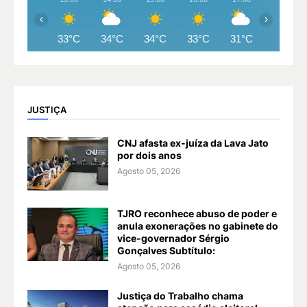
‹
›
33°C
34°C
34°C
33°C
31°C
29°C
JUSTIÇA
CNJ afasta ex-juíza da Lava Jato
por dois anos
Agosto 05, 2026
TJRO reconhece abuso de poder e
anula exonerações no gabinete do
vice-governador Sérgio
Gonçalves Subtítulo:
Agosto 05, 2026
Justiça do Trabalho chama