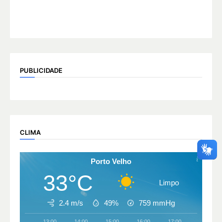
PUBLICIDADE
CLIMA
Porto Velho
33°C
Limpo
2.4 m/s
49%
759
mmHg
13:00
14:00
15:00
16:00
17:00
18:00