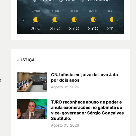
23:00
00:00
01:00
02:00
03:00
04:00
‹
›
26°C
25°C
25°C
25°C
24°C
24°
JUSTIÇA
CNJ afasta ex-juíza da Lava Jato
o
por dois anos
Agosto 05, 2026
TJRO reconhece abuso de poder e
anula exonerações no gabinete do
vice-governador Sérgio Gonçalves
Subtítulo:
Agosto 05, 2026