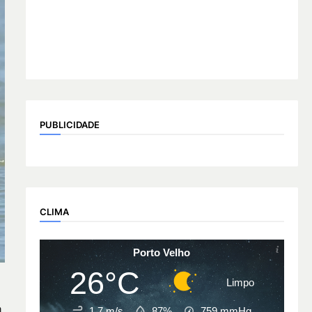
PUBLICIDADE
CLIMA
Porto Velho
26°C
Limpo
a
1.7 m/s
87%
759
mmHg