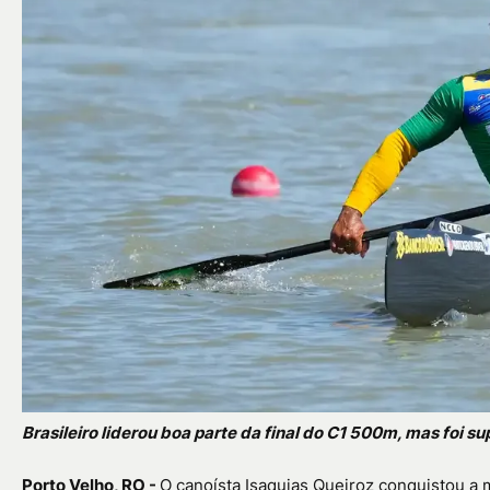
Brasileiro liderou boa parte da final do C1 500m, mas foi s
Porto Velho, RO -
O canoísta
Isaquias Queiroz
conquistou a m