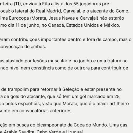
eira (11), enviou à Fifa a lista dos 55 jogadores pré-
al: o lateral do Real Madrid, Carvajal, e o atacante do Como,
ltima Eurocopa (Morata, Jesus Navas e Carvajal) não estarão
mo dia 11 de junho, no Canadá, Estados Unidos e México.
veram contribuições importantes dentro e fora de campo, mas o
convocação de ambos.
ias afastado por lesões muscular e no joelho e uma fratura no
ando nível nem constância como de outrora para contribuir de
 de trampolim para retornar à Seleção e estar presente no
lta de gols do atacante, que só tem um gol marcado em 28
do pelos espanhóis, visto que Morata, que é o maior artilheiro
sente em convocatórias anteriores.
aração em busca do bicampeonato da Copa do Mundo. Uma das
 de Arábia Saudita, Cabo Verde e Uruguai.