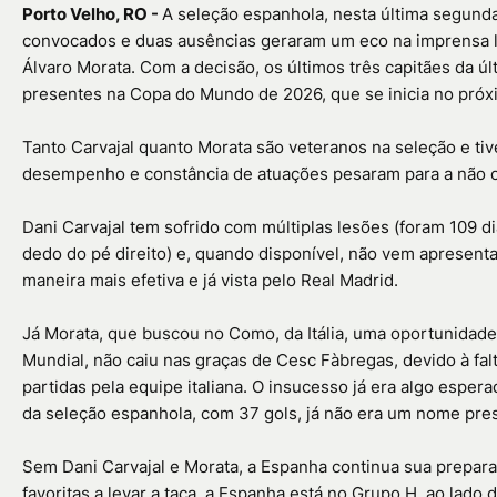
Porto Velho, RO -
A seleção espanhola, nesta última segunda-f
convocados e duas ausências geraram um eco na imprensa loc
Álvaro Morata. Com a decisão, os últimos três capitães da ú
presentes na Copa do Mundo de 2026, que se inicia no próxi
Tanto Carvajal quanto Morata são veteranos na seleção e ti
desempenho e constância de atuações pesaram para a não 
Dani Carvajal tem sofrido com múltiplas lesões (foram 109 d
dedo do pé direito) e, quando disponível, não vem apresent
maneira mais efetiva e já vista pelo Real Madrid.
Já Morata, que buscou no Como, da Itália, uma oportunidade
Mundial, não caiu nas graças de Cesc Fàbregas, devido à fa
partidas pela equipe italiana. O insucesso já era algo espera
da seleção espanhola, com 37 gols, já não era um nome pre
Sem Dani Carvajal e Morata, a Espanha continua sua prep
favoritas a levar a taça, a Espanha está no Grupo H, ao lado