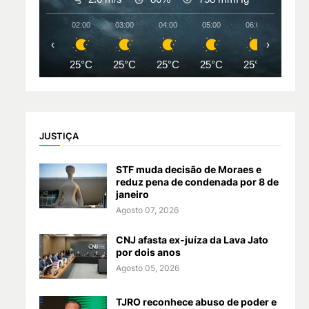
02:00
03:00
04:00
05:00
06:00
07:00
‹
›
25°C
25°C
25°C
25°C
25°C
25°
JUSTIÇA
STF muda decisão de Moraes e
reduz pena de condenada por 8 de
janeiro
Agosto 07, 2026
CNJ afasta ex-juíza da Lava Jato
por dois anos
Agosto 05, 2026
TJRO reconhece abuso de poder e