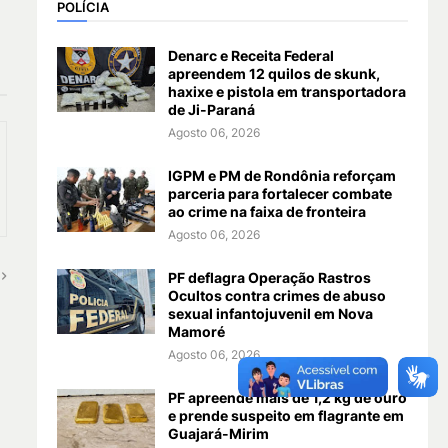
POLÍCIA
Denarc e Receita Federal
apreendem 12 quilos de skunk,
haxixe e pistola em transportadora
de Ji-Paraná
Agosto 06, 2026
IGPM e PM de Rondônia reforçam
parceria para fortalecer combate
ao crime na faixa de fronteira
Agosto 06, 2026
PF deflagra Operação Rastros
Ocultos contra crimes de abuso
sexual infantojuvenil em Nova
Mamoré
Agosto 06, 2026
PF apreende mais de 1,2 kg de ouro
e prende suspeito em flagrante em
Guajará-Mirim