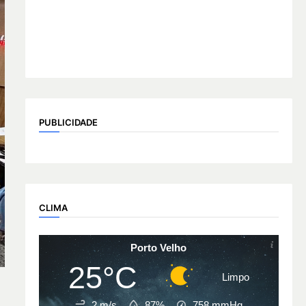
PUBLICIDADE
CLIMA
Porto Velho
25°C
Limpo
2 m/s
87%
758
mmHg