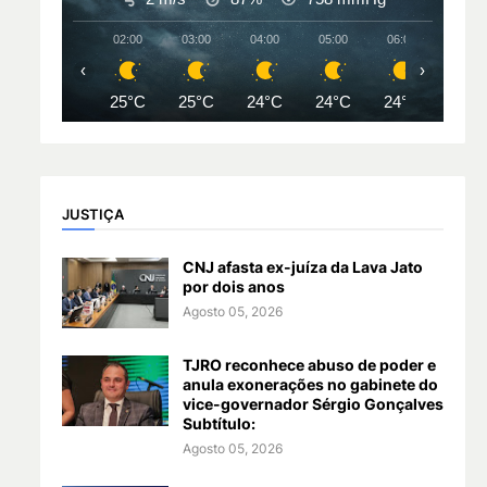
02:00
03:00
04:00
05:00
06:00
07:00
‹
›
25°C
25°C
24°C
24°C
24°C
24°
JUSTIÇA
CNJ afasta ex-juíza da Lava Jato
por dois anos
Agosto 05, 2026
TJRO reconhece abuso de poder e
anula exonerações no gabinete do
vice-governador Sérgio Gonçalves
Subtítulo:
Agosto 05, 2026