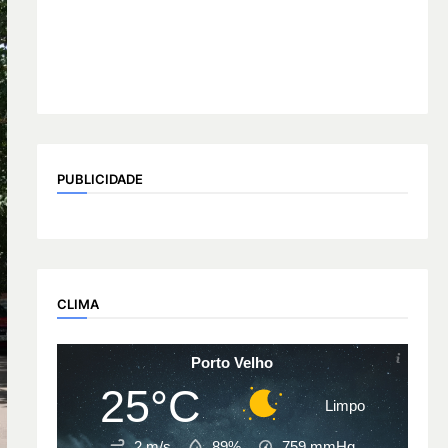
PUBLICIDADE
CLIMA
Porto Velho
25°C
Limpo
2 m/s
89%
759
mmHg