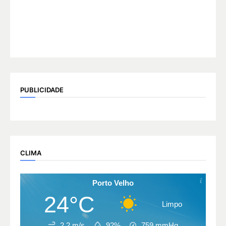
PUBLICIDADE
CLIMA
Porto Velho
24°C
Limpo
2.2 m/s
92%
759
mmHg