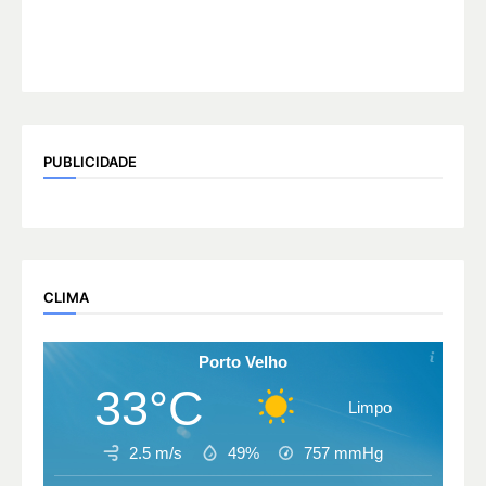
PUBLICIDADE
CLIMA
Porto Velho
33°C
Limpo
2.5 m/s
49%
757
mmHg