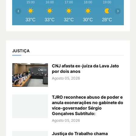
15:00
16:00
17:00
18:00
19:00
20:00
‹
›
33°C
33°C
32°C
30°C
28°C
27°C
JUSTIÇA
CNJ afasta ex-juíza da Lava Jato
por dois anos
Agosto 05, 2026
TJRO reconhece abuso de poder e
anula exonerações no gabinete do
vice-governador Sérgio
Gonçalves Subtítulo:
Agosto 05, 2026
Justiça do Trabalho chama