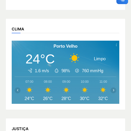
CLIMA
Porto Velho
24°C
Limpo
1.6 m/s
98%
760
mmHg
07:00
08:00
09:00
10:00
11:00
12:00
‹
›
24°C
26°C
28°C
30°C
32°C
33°C
JUSTIÇA