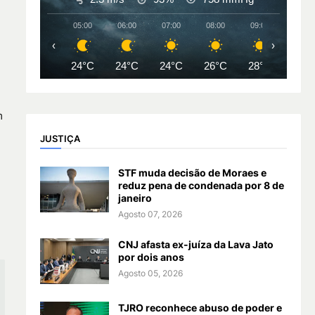
05:00
06:00
07:00
08:00
09:00
10:00
‹
›
24°C
24°C
24°C
26°C
28°C
31°
m
JUSTIÇA
STF muda decisão de Moraes e
reduz pena de condenada por 8 de
janeiro
Agosto 07, 2026
CNJ afasta ex-juíza da Lava Jato
por dois anos
Agosto 05, 2026
TJRO reconhece abuso de poder e