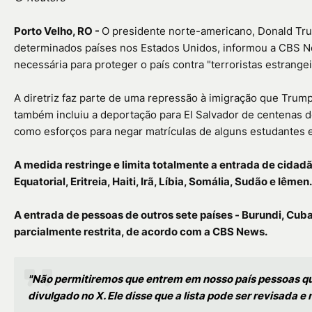
Porto Velho, RO -
O presidente norte-americano, Donald Tru
determinados países nos Estados Unidos, informou a CBS Ne
necessária para proteger o país contra "terroristas estrang
A diretriz faz parte de uma repressão à imigração que Trum
também incluiu a deportação para El Salvador de centena
como esforços para negar matrículas de alguns estudantes e
A medida restringe e limita totalmente a entrada de cidad
Equatorial, Eritreia, Haiti, Irã, Líbia, Somália, Sudão e Iêmen.
A entrada de pessoas de outros sete países - Burundi, Cuba
parcialmente restrita, de acordo com a CBS News.
"Não permitiremos que entrem em nosso país pessoas qu
divulgado no X. Ele disse que a lista pode ser revisada 