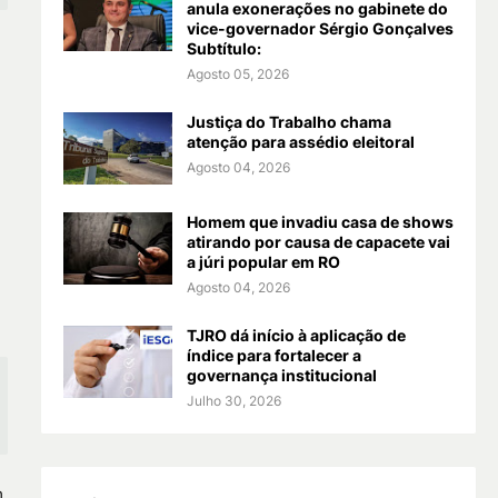
anula exonerações no gabinete do
vice-governador Sérgio Gonçalves
Subtítulo:
Agosto 05, 2026
Justiça do Trabalho chama
atenção para assédio eleitoral
Agosto 04, 2026
Homem que invadiu casa de shows
atirando por causa de capacete vai
a júri popular em RO
Agosto 04, 2026
TJRO dá início à aplicação de
índice para fortalecer a
governança institucional
Julho 30, 2026
m