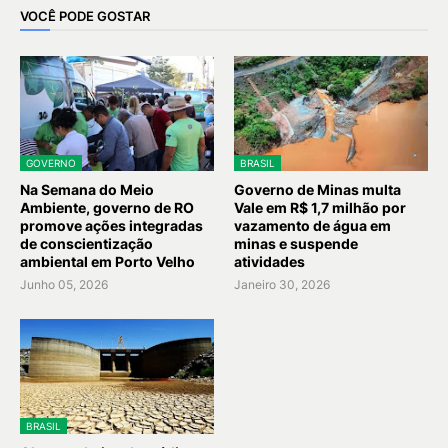
VOCÊ PODE GOSTAR
GOVERNO
BRASIL
Na Semana do Meio
Governo de Minas multa
Ambiente, governo de RO
Vale em R$ 1,7 milhão por
promove ações integradas
vazamento de água em
de conscientização
minas e suspende
ambiental em Porto Velho
atividades
Junho 05, 2026
Janeiro 30, 2026
BRASIL