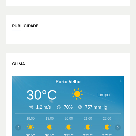
PUBLICIDADE
CLIMA
Porto Velho
30°C
Limpo
1.2 m/s
70%
757
mmHg
18:00
19:00
20:00
21:00
22:00
23:00
‹
›
30°C
28°C
27°C
27°C
27°C
26°C