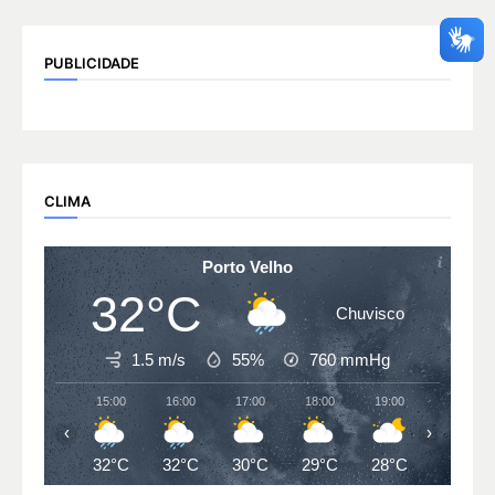
PUBLICIDADE
CLIMA
Porto Velho
32°C
Chuvisco
1.5 m/s
55%
760
mmHg
15:00
16:00
17:00
18:00
19:00
20:00
‹
›
32°C
32°C
30°C
29°C
28°C
27°C