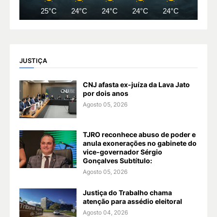
25°C
24°C
24°C
24°C
24°C
24°C
JUSTIÇA
CNJ afasta ex-juíza da Lava Jato
por dois anos
Agosto 05, 2026
TJRO reconhece abuso de poder e
anula exonerações no gabinete do
vice-governador Sérgio
Gonçalves Subtítulo:
Agosto 05, 2026
Justiça do Trabalho chama
atenção para assédio eleitoral
Agosto 04, 2026