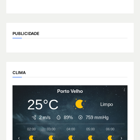
PUBLICIDADE
CLIMA
Porto Velho
25°C
Limpo
2 m/s
89%
759
mmHg
02:00
03:00
04:00
05:00
06:00
07:00
‹
›