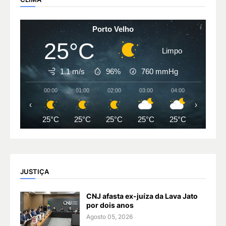
Porto Velho
25°C
Limpo
1.1 m/s
96%
760
mmHg
00:00
01:00
02:00
03:00
04:00
05:00
‹
›
25°C
25°C
25°C
25°C
25°C
24°C
JUSTIÇA
CNJ afasta ex-juíza da Lava Jato
por dois anos
Agosto 05, 2026