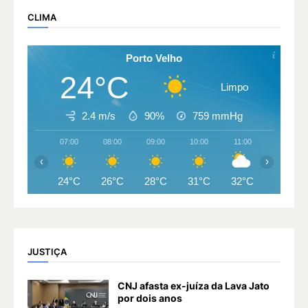
CLIMA
Porto Velho
24°C
Limpo
2.4 m/s
90%
759
mmHg
07:00
08:00
09:00
10:00
11:00
12:00
‹
›
24°C
26°C
28°C
31°C
32°C
33°C
JUSTIÇA
CNJ afasta ex-juíza da Lava Jato
por dois anos