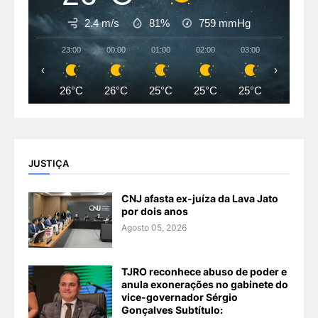
2.4 m/s
81%
759
mmHg
23:00
00:00
01:00
02:00
03:00
04:00
‹
›
26°C
26°C
25°C
25°C
25°C
25°C
JUSTIÇA
CNJ afasta ex-juíza da Lava Jato
por dois anos
Agosto 05, 2026
TJRO reconhece abuso de poder e
anula exonerações no gabinete do
vice-governador Sérgio
Gonçalves Subtítulo: