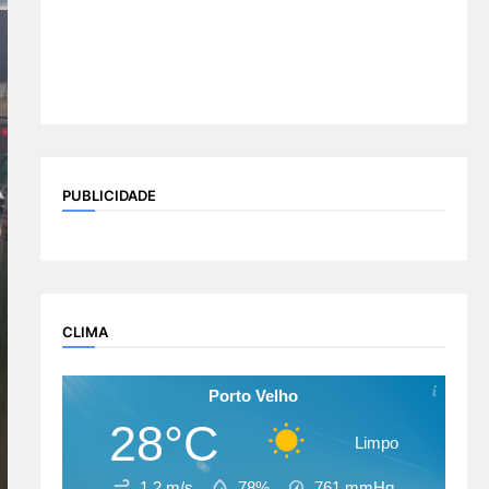
PUBLICIDADE
CLIMA
Porto Velho
28°C
Limpo
1.2 m/s
78%
761
mmHg