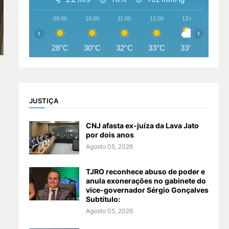
09:00
10:00
11:00
12:00
13:00
14:00
‹
›
28°C
30°C
32°C
33°C
33°C
33°
JUSTIÇA
CNJ afasta ex-juíza da Lava Jato
por dois anos
Agosto 05, 2026
TJRO reconhece abuso de poder e
anula exonerações no gabinete do
vice-governador Sérgio Gonçalves
Subtítulo:
Agosto 05, 2026