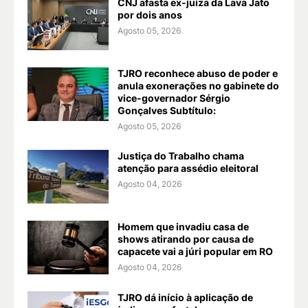
CNJ afasta ex-juíza da Lava Jato
por dois anos
Agosto 05, 2026
TJRO reconhece abuso de poder e
anula exonerações no gabinete do
vice-governador Sérgio
Gonçalves Subtítulo:
Agosto 05, 2026
Justiça do Trabalho chama
atenção para assédio eleitoral
Agosto 04, 2026
Homem que invadiu casa de
shows atirando por causa de
capacete vai a júri popular em RO
Agosto 04, 2026
TJRO dá início à aplicação de