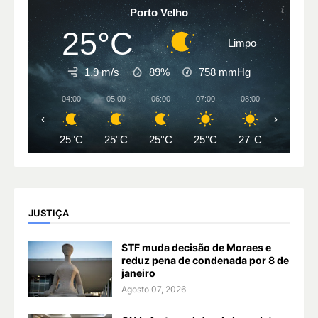
Porto Velho
25°C
Limpo
1.9 m/s
89%
758
mmHg
04:00
05:00
06:00
07:00
08:00
09:00
‹
›
25°C
25°C
25°C
25°C
27°C
29°C
JUSTIÇA
STF muda decisão de Moraes e
reduz pena de condenada por 8 de
janeiro
Agosto 07, 2026